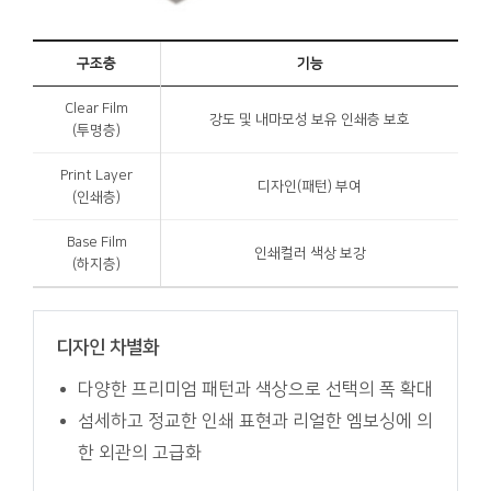
구조층
기능
Clear Film
강도 및 내마모성 보유 인쇄층 보호
(투명층)
Print Layer
디자인(패턴) 부여
(인쇄층)
Base Film
인쇄컬러 색상 보강
(하지층)
디자인 차별화
다양한 프리미엄 패턴과 색상으로 선택의 폭 확대
섬세하고 정교한 인쇄 표현과 리얼한 엠보싱에 의
한 외관의 고급화