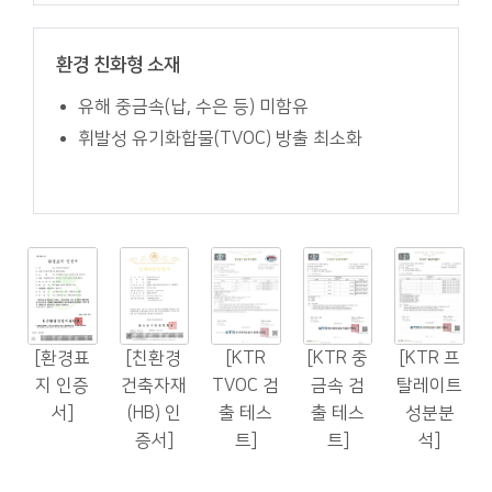
환경 친화형 소재
유해 중금속(납, 수은 등) 미함유
휘발성 유기화합물(TVOC) 방출 최소화
[환경표
[친환경
[KTR
[KTR 중
[KTR 프
지 인증
건축자재
TVOC 검
금속 검
탈레이트
서]
(HB) 인
출 테스
출 테스
성분분
증서]
트]
트]
석]